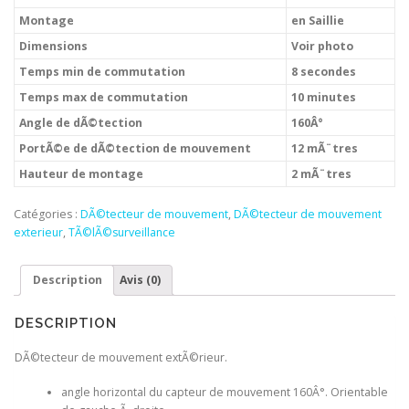
Montage
en Saillie
Dimensions
Voir photo
Temps min de commutation
8 secondes
Temps max de commutation
10 minutes
Angle de dÃ©tection
160Â°
PortÃ©e de dÃ©tection de mouvement
12 mÃ¨tres
Hauteur de montage
2 mÃ¨tres
Catégories :
DÃ©tecteur de mouvement
,
DÃ©tecteur de mouvement
exterieur
,
TÃ©lÃ©surveillance
Description
Avis (0)
DESCRIPTION
DÃ©tecteur de mouvement extÃ©rieur.
angle horizontal du capteur de mouvement 160Â°. Orientable