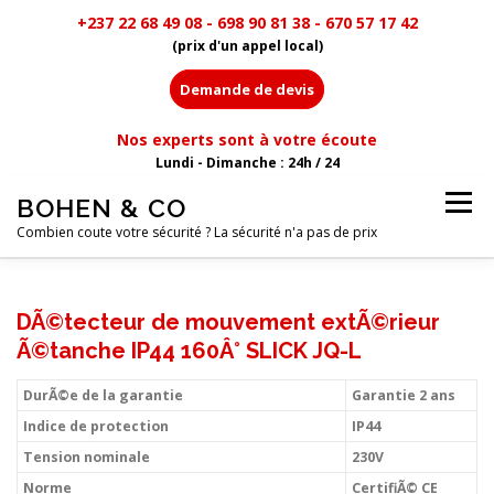
+237 22 68 49 08 - 698 90 81 38 - 670 57 17 42
(prix d'un appel local)
Demande de devis
Nos experts sont à votre écoute
Lundi - Dimanche : 24h / 24
Aller
BOHEN & CO
Menu
au
contenu
Combien coute votre sécurité ? La sécurité n'a pas de prix
MENU
DÃ©tecteur de mouvement extÃ©rieur
Ã©tanche IP44 160Â° SLICK JQ-L
DurÃ©e de la garantie
Garantie 2 ans
Indice de protection
IP44
Tension nominale
230V
Norme
CertifiÃ© CE