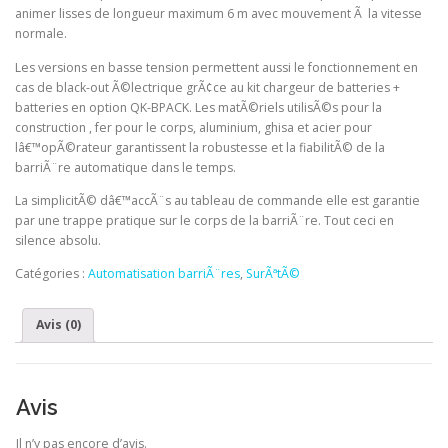
animer lisses de longueur maximum 6 m avec mouvement Ã la vitesse
normale.
Les versions en basse tension permettent aussi le fonctionnement en
cas de black-out Ã©lectrique grÃ¢ce au kit chargeur de batteries +
batteries en option QK-BPACK. Les matÃ©riels utilisÃ©s pour la
construction , fer pour le corps, aluminium, ghisa et acier pour
lâ€™opÃ©rateur garantissent la robustesse et la fiabilitÃ© de la
barriÃ¨re automatique dans le temps.
La simplicitÃ© dâ€™accÃ¨s au tableau de commande elle est garantie
par une trappe pratique sur le corps de la barriÃ¨re. Tout ceci en
silence absolu.
Catégories :
Automatisation barriÃ¨res
,
SurÃªtÃ©
Avis (0)
Avis
Il n’y pas encore d’avis.