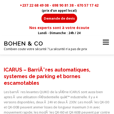
+237 22 68 49 08 - 698 90 81 38 - 670 57 17 42
(prix d'un appel local)
Demande de devis
Nos experts sont à votre écoute
Lundi - Dimanche : 24h / 24
Aller
BOHEN & CO
Menu
au
contenu
Combien coute votre sécurité ? La sécurité n'a pas de prix
MENU
ICARUS – BarriÃ¨res automatiques,
systemes de parking et bornes
escamotables
Les barriÃ¨res levantes QUIKO de la sÃ©rie ICARUS sont aussi bien
aptes Ã une utilisation rÃ©sidentielle quâ€™ industrielle. Il y a 4
versions disponibles, deux Ã 24V et deux Ã 230V. Les modÃ¨les QK-I30
et QK-I30B peuvent animer lisses de longueur maximum 3 m avec
mouvement rapide; les modÃ¨les QK-I60 et QK-I60B peuvent par contre