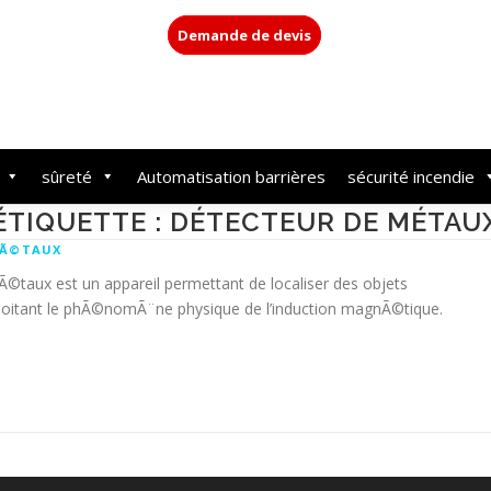
Demande de devis
sûreté
Automatisation barrières
sécurité incendie
ÉTIQUETTE : DÉTECTEUR DE MÉTAU
MÃ©TAUX
taux est un appareil permettant de localiser des objets
loitant le phÃ©nomÃ¨ne physique de l’induction magnÃ©tique.