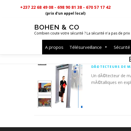
+237 22 68 49 08 - 698 90 81 38 - 670 57 17 42
(prix d'un appel local)
Aller
BOHEN & CO
au
Combien coute votre sécurité ? La sécurité n'a pas de prix
contenu
A propos
Télésurveillance
Sécurité
DÃ©TECTEURS DE 
Un dÃ©tecteur de mÃ©
mÃ©talliques en exp