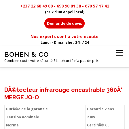
+237 22 68 49 08 - 698 90 81 38 - 670 57 17 42
(prix d'un appel local)
Demande de devis
Nos experts sont à votre écoute
Lundi - Dimanche : 24h / 24
Aller
BOHEN & CO
Menu
au
contenu
Combien coute votre sécurité ? La sécurité n'a pas de prix
MENU
DÃ©tecteur infrarouge encastrable 360Â°
MERGE JQ-O
DurÃ©e de la garantie
Garantie 2 ans
Tension nominale
230V
Norme
CertifiÃ© CE