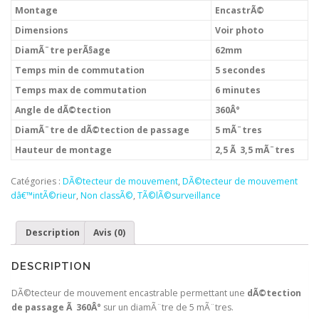
Montage
EncastrÃ©
Dimensions
Voir photo
DiamÃ¨tre perÃ§age
62mm
Temps min de commutation
5 secondes
Temps max de commutation
6 minutes
Angle de dÃ©tection
360Â°
DiamÃ¨tre de dÃ©tection de passage
5 mÃ¨tres
Hauteur de montage
2,5 Ã 3,5 mÃ¨tres
Catégories :
DÃ©tecteur de mouvement
,
DÃ©tecteur de mouvement
dâ€™intÃ©rieur
,
Non classÃ©
,
TÃ©lÃ©surveillance
Description
Avis (0)
DESCRIPTION
DÃ©tecteur de mouvement encastrable permettant une
dÃ©tection
de passage Ã 360Â°
sur un diamÃ¨tre de 5 mÃ¨tres.