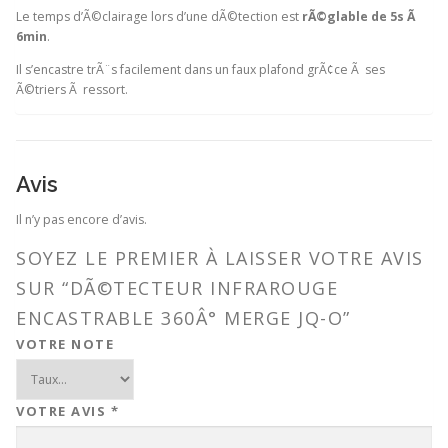
Le temps d’Ã©clairage lors d’une dÃ©tection est
rÃ©glable de 5s Ã
6min
.
Il s’encastre trÃ¨s facilement dans un faux plafond grÃ¢ce Ã ses
Ã©triers Ã ressort.
Avis
Il n’y pas encore d’avis.
SOYEZ LE PREMIER À LAISSER VOTRE AVIS
SUR “DÃ©TECTEUR INFRAROUGE
ENCASTRABLE 360Â° MERGE JQ-O”
VOTRE NOTE
VOTRE AVIS
*